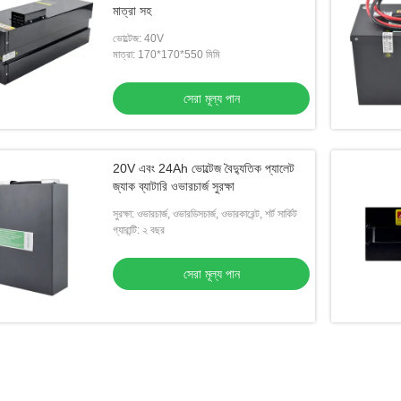
মাত্রা সহ
ভোল্টেজ: 40V
মাত্রা: 170*170*550 মিমি
সেরা মূল্য পান
20V এবং 24Ah ভোল্টেজ বৈদ্যুতিক প্যালেট
জ্যাক ব্যাটারি ওভারচার্জ সুরক্ষা
সুরক্ষা: ওভারচার্জ, ওভারডিসচার্জ, ওভারকারেন্ট, শর্ট সার্কিট
গ্যারান্টি: ২ বছর
সেরা মূল্য পান