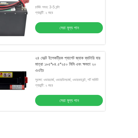
চার্জিং সময়: 3-5 ঘন্টা
গ্যারান্টি: ২ বছর
সেরা মূল্য পান
২৪ ভোল্ট ইলেকট্রিক প্যালেট জ্যাক ব্যাটারি যার
মাত্রা ১৮৫*৮৪.৫*২৫০ মিমি এবং ক্ষমতা ২০
এএইচ
সুরক্ষা: ওভারচার্জ, ওভারডিসচার্জ, ওভারকারেন্ট, শর্ট সার্কিট
গ্যারান্টি: ২ বছর
সেরা মূল্য পান