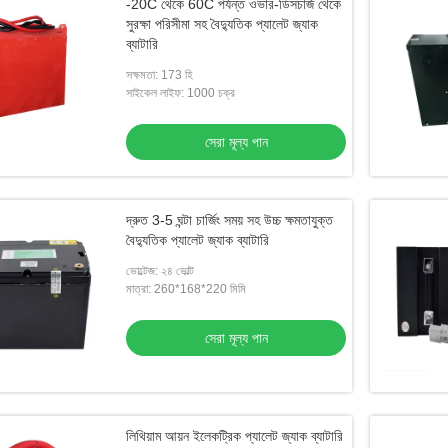
-20C থেকে 60C পর্যন্ত ওভার-ডিসচার্জ থেকে
সুরক্ষা পরিসীমা সহ বৈদ্যুতিক প্যালেট জ্যাক
ব্যাটারি
সক্ষমতা: 173 হি
সাইকেল লাইফ: 1000 চক্র
সেরা মূল্য পান
দ্রুত 3-5 ঘন্টা চার্জিং সময় সহ উচ্চ ক্ষমতাযুক্ত
বৈদ্যুতিক প্যালেট জ্যাক ব্যাটারি
ভোল্টেজ: ২৪ ভোল্ট
মাত্রা: 260*168*220 মিমি
সেরা মূল্য পান
লিথিয়াম আয়ন ইলেকট্রিক প্যালেট জ্যাক ব্যাটারি