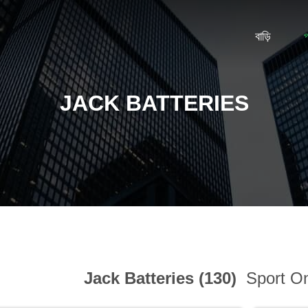
বাড়ি
JACK BATTERIES
Jack Batteries (130)
Sport On