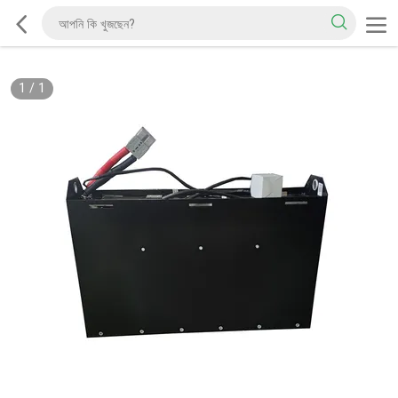
1
/
1