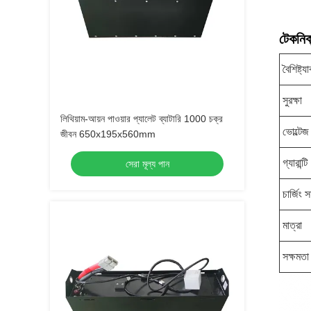
টেকনিক্
বৈশিষ্ট্য
সুরক্ষা
লিথিয়াম-আয়ন পাওয়ার প্যালেট ব্যাটারি 1000 চক্র
ভোল্টেজ
জীবন 650x195x560mm
গ্যারান্টি
সেরা মূল্য পান
চার্জিং স
মাত্রা
সক্ষমতা