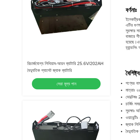
বর্ণনাঃ
ইলেকট্রিক
এটির গুণগ
সুরক্ষার
বাজারে শীর
হয়েছে।এর
হ্যান্ডলি
রিচার্জযোগ্য লিথিয়াম-আয়ন ব্যাটারি 25.6V/202AH
বৈদ্যুতিক প্যালেট জ্যাক ব্যাটারি
বৈশিষ্ট্য
পণ্যের নাম
সেরা মূল্য পান
মাত্রাঃ 
ভোল্টেজঃ
চার্জিং সময
সুরক্ষাঃ অ
ওয়ারেন্টি
জ্যাক লিথি
বৈদ্যুতিক 