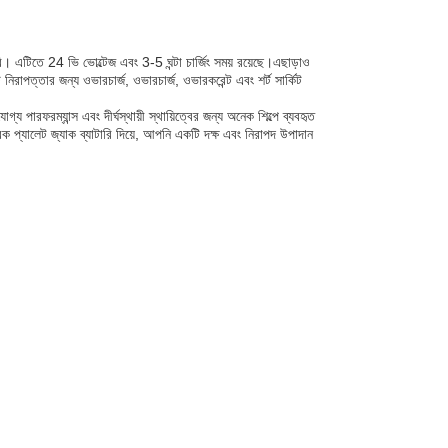
ারি। এটিতে 24 ভি ভোল্টেজ এবং 3-5 ঘন্টা চার্জিং সময় রয়েছে।এছাড়াও
 নিরাপত্তার জন্য ওভারচার্জ, ওভারচার্জ, ওভারকরেন্ট এবং শর্ট সার্কিট
োগ্য পারফরম্যান্স এবং দীর্ঘস্থায়ী স্থায়িত্বের জন্য অনেক শিল্পে ব্যবহৃত
ক প্যালেট জ্যাক ব্যাটারি দিয়ে, আপনি একটি দক্ষ এবং নিরাপদ উপাদান