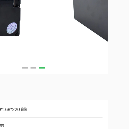
*168*220 মিমি
আহ