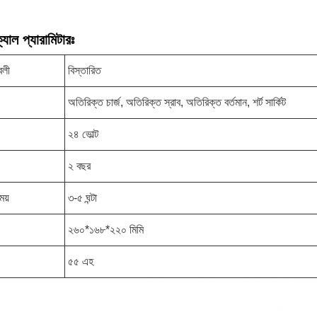
যাল প্যারামিটারঃ
াবলী
বিস্তারিত
অতিরিক্ত চার্জ, অতিরিক্ত স্রাব, অতিরিক্ত বর্তমান, শর্ট সার্কিট
২৪ ভোল্ট
২ বছর
ময়
৩-৫ ঘন্টা
২৬০*১৬৮*২২০ মিমি
৫৫ এহ