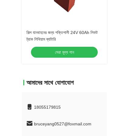
শিল্প যানবাহনের জন্য শক্তিশালী 24V 60Ah লিফট
ট্রাক লিথিয়াম ব্যাটারি
সেরা মূল্য পান
আমাদের সাথে যোগাযোগ
18055179815
bruceyang0527@foxmail.com