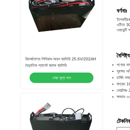
বর্ণনাঃ
ইলেকট্রিক
এটিতে 30A
ওয়ারেন্টি
বৈশিষ্ট্য
রিচার্জযোগ্য লিথিয়াম-আয়ন ব্যাটারি 25.6V/202AH
পণ্যের নাম
বৈদ্যুতিক প্যালেট জ্যাক ব্যাটারি
সুরক্ষাঃ অ
চার্জিং সময
সেরা মূল্য পান
মাত্রাঃ 
ভোল্টেজঃ
ক্ষমতাঃ 
টেকনিক্