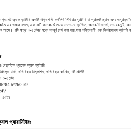
 প্যালেট জ্যাক ব্যাটারি একটি শক্তিশালী ফর্কলিফ্ট লিথিয়াম ব্যাটারি যা প্যালেট জ্যাক এবং অন্যান্য
h এর ক্ষমতা রয়েছে এবং এটি ওভারচার্জ থেকে ভালভাবে সুরক্ষিত, ওভার-ডিসচার্জ, ওভারকরেন্ট, এব
 সহ আসে। এটি মাত্র ৩-৫ ঘন্টার মধ্যে সম্পূর্ণ চার্জ করা যায়,যারা শক্তিশালী এবং নির্ভরযোগ্য ব্যাটারি
ঃ
ঃ বৈদ্যুতিক প্যালেট জ্যাক ব্যাটারি
তিরিক্ত চার্জ, অতিরিক্ত নিষ্কাশন, অতিরিক্ত বর্তমান, শর্ট সার্কিট
়ঃ ৩-৫ ঘন্টা
185*84.5*250 মিমি
 24V
৩০ এএইচ
যাল প্যারামিটারঃ