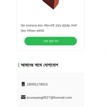
শিল্প যানবাহনের জন্য শক্তিশালী 24V 60Ah লিফট
ট্রাক লিথিয়াম ব্যাটারি
সেরা মূল্য পান
আমাদের সাথে যোগাযোগ
18055179815
bruceyang0527@foxmail.com