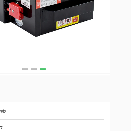
োল্ট
ছর