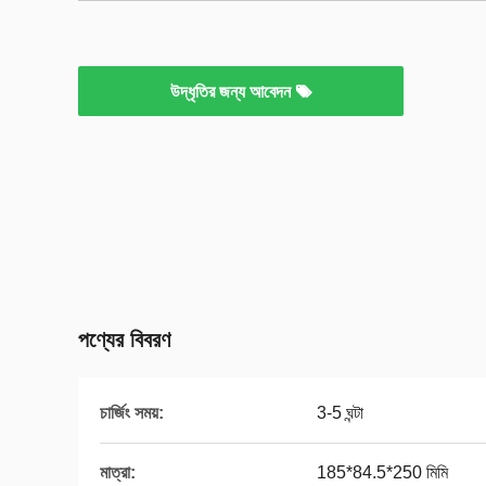
উদ্ধৃতির জন্য আবেদন
পণ্যের বিবরণ
চার্জিং সময়:
3-5 ঘন্টা
মাত্রা:
185*84.5*250 মিমি