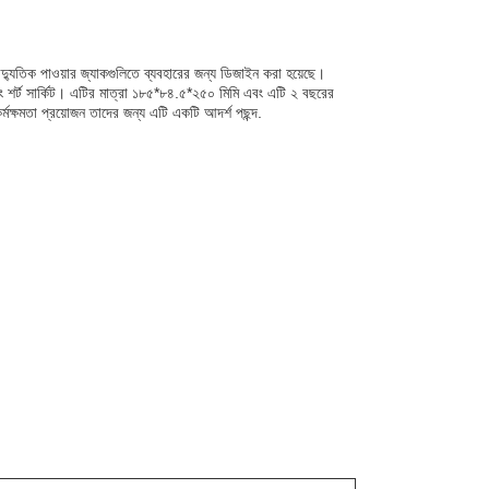
 বৈদ্যুতিক পাওয়ার জ্যাকগুলিতে ব্যবহারের জন্য ডিজাইন করা হয়েছে।
ং শর্ট সার্কিট। এটির মাত্রা ১৮৫*৮৪.৫*২৫০ মিমি এবং এটি ২ বছরের
 কর্মক্ষমতা প্রয়োজন তাদের জন্য এটি একটি আদর্শ পছন্দ.