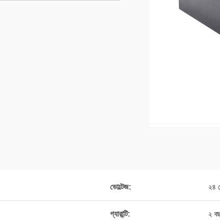
ভোল্টেজ:
২৪ ভ
গ্যারান্টি:
২ ব