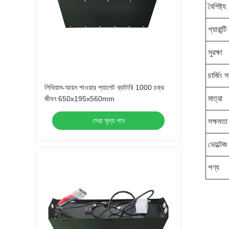
বৈশিষ্ট্য
গ্যারান্টি
সুরক্ষা
চার্জিং স
লিথিয়াম-আয়ন পাওয়ার প্যালেট ব্যাটারি 1000 চক্র
মাত্রা
জীবন 650x195x560mm
সেরা মূল্য পান
সক্ষমতা
ভোল্টেজ
পণ্য