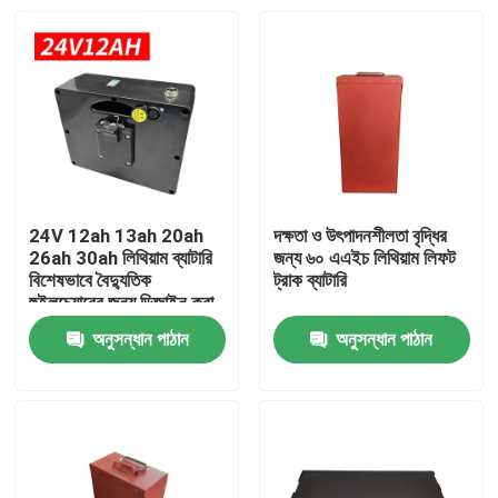
24V 12ah 13ah 20ah
দক্ষতা ও উৎপাদনশীলতা বৃদ্ধির
26ah 30ah লিথিয়াম ব্যাটারি
জন্য ৬০ এএইচ লিথিয়াম লিফট
বিশেষভাবে বৈদ্যুতিক
ট্রাক ব্যাটারি
হুইলচেয়ারের জন্য ডিজাইন করা
হয়েছে
অনুসন্ধান পাঠান
অনুসন্ধান পাঠান
বাড়ি
পণ্য
আমাদের সম্পর্কে