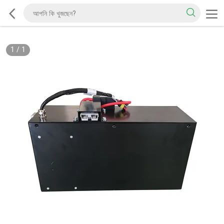
1
/
1